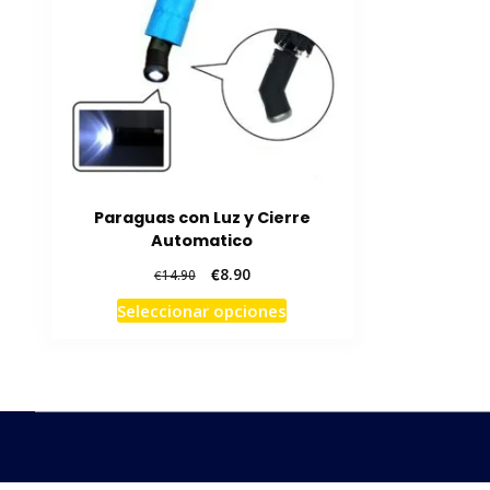
Paraguas con Luz y Cierre
Automatico
El
El
€
8.90
€
14.90
precio
precio
Este
Seleccionar opciones
original
actual
producto
era:
es:
tiene
€14.90.
€8.90.
múltiples
variantes.
Las
opciones
se