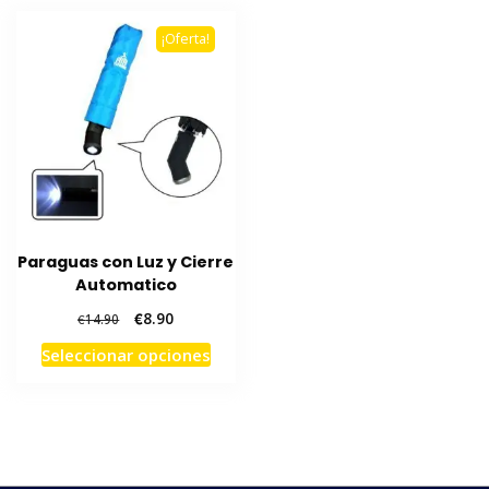
¡Oferta!
Paraguas con Luz y Cierre
Automatico
El
El
€
8.90
€
14.90
precio
precio
Este
Seleccionar opciones
original
actual
producto
era:
es:
tiene
€14.90.
€8.90.
múltiples
variantes.
Las